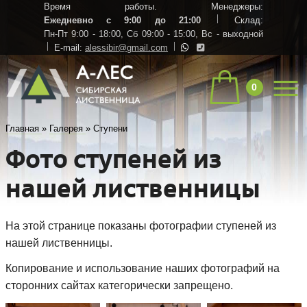
Время работы. Менеджеры:
Ежедневно с 9:00 до 21:00
Склад:
Пн-Пт 9:00 - 18:00,
Сб 09:00 - 15:00,
Вс - выходной
E-mail:
alessibir@gmail.com
0
Главная
»
Галерея
»
Ступени
Фото ступеней из
нашей лиственницы
На этой странице показаны фотографии ступеней из
нашей лиственницы.
Копирование и использование наших фотографий на
сторонних сайтах категорически запрещено.