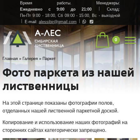
Время работы. Менеджеры:
Ежедневно с 9:00 до 21:00
Склад:
Пн-Пт 9:00 - 18:00,
Сб 09:00 - 15:00,
Вс - выходной
E-mail:
alessibir@gmail.com
0
Главная
»
Галерея
»
Паркет
Фото паркета из нашей
лиственницы
На этой странице показаны фотографии полов,
отделанных нашей лиственной паркетной доской.
Копирование и использование наших фотографий на
сторонних сайтах категорически запрещено.