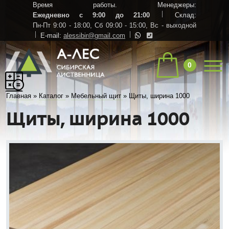
Время работы. Менеджеры:
Ежедневно с 9:00 до 21:00
Склад:
Пн-Пт 9:00 - 18:00,
Сб 09:00 - 15:00,
Вс - выходной
E-mail:
alessibir@gmail.com
0
Главная
»
Каталог
»
Мебельный щит
»
Щиты, ширина 1000
Щиты, ширина 1000