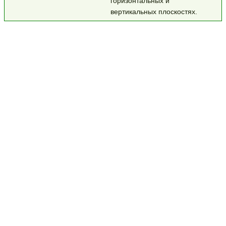
горизонтальных и
вертикальных плоскостях.
Контактный телефон:
+7 (921)
905-91-88
,