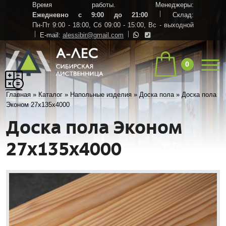
Время работы. Менеджеры:
Ежедневно с 9:00 до 21:00
Склад:
Пн-Пт 9:00 - 18:00,
Сб 09:00 - 15:00,
Вс - выходной
E-mail:
alessibir@gmail.com
0
Главная
»
Каталог
»
Напольные изделия
»
Доска пола
»
Доска пола
Эконом 27х135х4000
Доска пола Эконом
27х135х4000