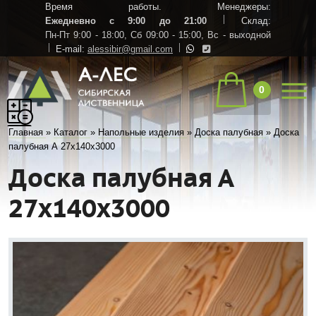
Время работы. Менеджеры:
Ежедневно с 9:00 до 21:00
Склад:
Пн-Пт 9:00 - 18:00,
Сб 09:00 - 15:00,
Вс - выходной
E-mail:
alessibir@gmail.com
0
Главная
»
Каталог
»
Напольные изделия
»
Доска палубная
»
Доска
палубная А 27х140х3000
Доска палубная А
27х140х3000