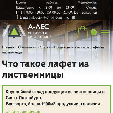
Время работы. Менеджеры:
Ежедневно с 9:00 до 21:00
Склад:
Пн-Пт 9:00 - 18:00,
Сб 09:00 - 15:00,
Вс - выходной
E-mail:
alessibir@gmail.com
0
Главная
»
О компании
»
Статьи
»
Продукция
»
Что такое лафет из
лиственницы
Что такое лафет из
лиственницы
Крупнейший склад продукции из лиственницы в
Санкт-Петербурге
Все сорта, более 1000м3 продукции в наличии.
+7 (921)
905-91-88