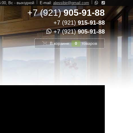
5:00,
Вс - выходной
E-mail:
alessibir@gmail.com
+7 (921)
905-91-88
+7 (921)
915-91-88
+7 (921)
905-91-88
В корзине:
0
товаров