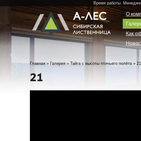
Время работы. Менедже
О ком
Галер
Как о
Новос
Главная
»
Галерея
»
Тайга с высоты птичьего полёта
»
21
21